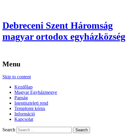
Debreceni Szent Háromság
magyar ortodox egyházközség
Menu
Skip to content
Kezdőlap
Magyar Egyházmegye
Papság
Istentiszteleti rend
Templomi kórus
Információ
Kapcsolat
Search