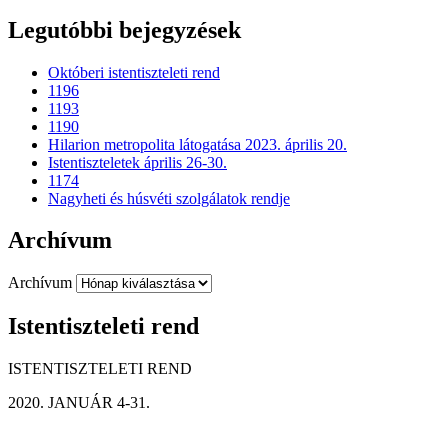
Legutóbbi bejegyzések
Októberi istentiszteleti rend
1196
1193
1190
Hilarion metropolita látogatása 2023. április 20.
Istentiszteletek április 26-30.
1174
Nagyheti és húsvéti szolgálatok rendje
Archívum
Archívum
Istentiszteleti rend
ISTENTISZTELETI REND
JANUÁR 4-31.