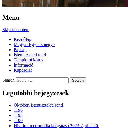
Menu
Skip to content
Kezdőlap
Magyar Egyházmegye
Papság
Istentiszteleti rend
Templomi kórus
Információ
Kapcsolat
Search
Legutóbbi bejegyzések
Októberi istentiszteleti rend
1196
1193
1190
Hilarion metropolita látogatása 2023. április 20.