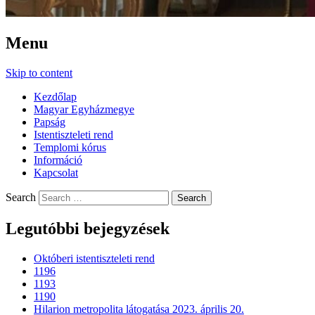
Menu
Skip to content
Kezdőlap
Magyar Egyházmegye
Papság
Istentiszteleti rend
Templomi kórus
Információ
Kapcsolat
Search
Legutóbbi bejegyzések
Októberi istentiszteleti rend
1196
1193
1190
Hilarion metropolita látogatása 2023. április 20.