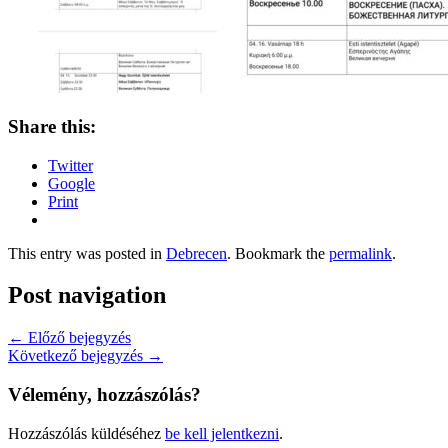
Share this:
Twitter
Google
Print
This entry was posted in
Debrecen
. Bookmark the
permalink
.
Post navigation
←
Előző bejegyzés
Következő bejegyzés
→
Vélemény, hozzászólás?
Hozzászólás küldéséhez
be kell jelentkezni
.